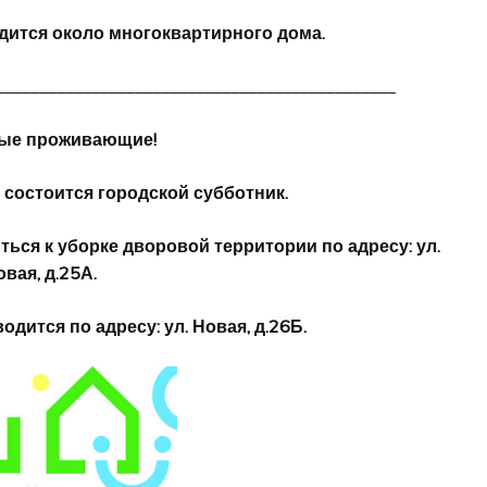
ится около многоквартирного дома.
______________________________________________
ые проживающие!
0 состоится городской субботник.
ся к уборке дворовой территории по адресу: ул.
вая, д.25А.
дится по адресу: ул. Новая, д.26Б.